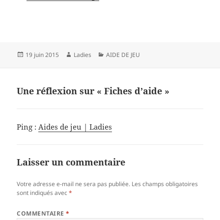
Publié
Auteur
Catégories
19 juin 2015
Ladies
AIDE DE JEU
le
Une réflexion sur « Fiches d’aide »
Ping :
Aides de jeu | Ladies
Laisser un commentaire
Votre adresse e-mail ne sera pas publiée.
Les champs obligatoires
sont indiqués avec
*
COMMENTAIRE
*