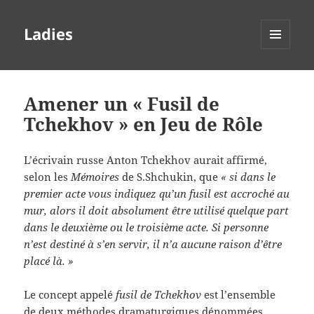
Ladies
MENU
ET
WIDGETS
Amener un « Fusil de
Tchekhov » en Jeu de Rôle
L’écrivain russe Anton Tchekhov aurait affirmé,
selon les
Mémoires
de S.Shchukin, que
« si dans le
premier acte vous indiquez qu’un fusil est accroché au
mur, alors il doit absolument être utilisé quelque part
dans le deuxième ou le troisième acte. Si personne
n’est destiné à s’en servir, il n’a aucune raison d’être
placé là. »
Le concept appelé
fusil de Tchekhov
est l’ensemble
de deux méthodes dramaturgiques dénommées