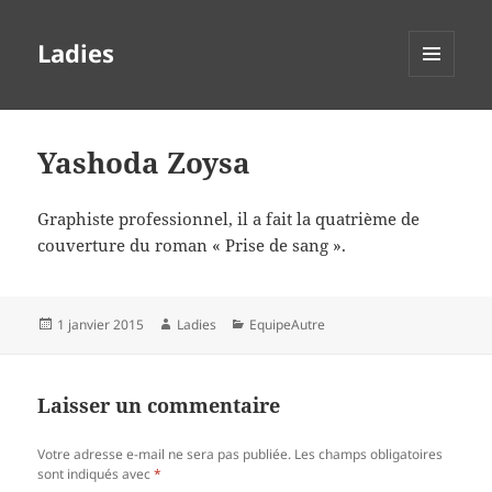
Ladies
MENU
ET
WIDGETS
Yashoda Zoysa
Graphiste professionnel, il a fait la quatrième de
couverture du roman « Prise de sang ».
Publié
Auteur
Catégories
1 janvier 2015
Ladies
EquipeAutre
le
Laisser un commentaire
Votre adresse e-mail ne sera pas publiée.
Les champs obligatoires
sont indiqués avec
*