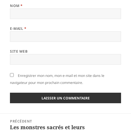
NOM
*
E-MAIL
*
SITE WEB
Enregistrer mon nom, mon e-mail et mon site dans le
navigateur pour mon prochain commentaire.
Navigation
PRÉCÉDENT
de
Les monstres sacrés et leurs
Article
l’article