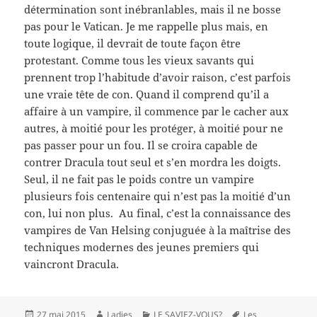
détermination sont inébranlables, mais il ne bosse
pas pour le Vatican. Je me rappelle plus mais, en
toute logique, il devrait de toute façon être
protestant. Comme tous les vieux savants qui
prennent trop l’habitude d’avoir raison, c’est parfois
une vraie tête de con. Quand il comprend qu’il a
affaire à un vampire, il commence par le cacher aux
autres, à moitié pour les protéger, à moitié pour ne
pas passer pour un fou. Il se croira capable de
contrer Dracula tout seul et s’en mordra les doigts.
Seul, il ne fait pas le poids contre un vampire
plusieurs fois centenaire qui n’est pas la moitié d’un
con, lui non plus. Au final, c’est la connaissance des
vampires de Van Helsing conjuguée à la maîtrise des
techniques modernes des jeunes premiers qui
vaincront Dracula.
Publié
Auteur
Catégories
Mots-
27 mai 2015
Ladies
LE SAVIEZ-VOUS?
Les